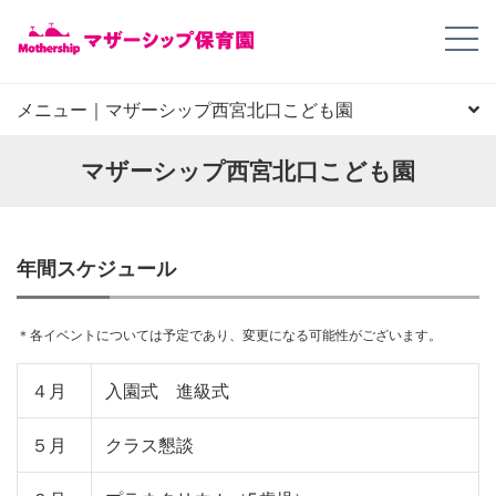
メニュー｜マザーシップ西宮北口こども園
園長からのごあいさつ
園の概要
園の特徴
施設写真
地図、住所
デイリープログラム
年間スケジュール
園児申し込み
FAQ
苦情解決
健康及び安全の取り組み
マザーシップ西宮北口こども園
年間スケジュール
＊各イベントについては予定であり、変更になる可能性がございます。
４月
入園式 進級式
５月
クラス懇談