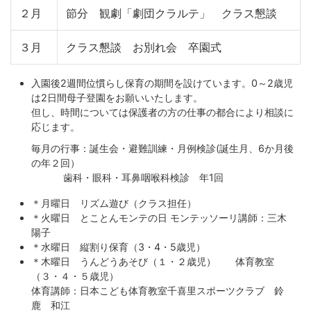
２月
節分 観劇「劇団クラルテ」 クラス懇談
３月
クラス懇談 お別れ会 卒園式
入園後2週間位慣らし保育の期間を設けています。0～2歳児
は2日間母子登園をお願いいたします。
但し、時間については保護者の方の仕事の都合により相談に
応じます。
毎月の行事：誕生会・避難訓練・月例検診(誕生月、6か月後
の年２回）
歯科・眼科・耳鼻咽喉科検診 年1回
＊月曜日 リズム遊び（クラス担任）
＊火曜日 とことんモンテの日 モンテッソーリ講師：三木
陽子
＊水曜日 縦割り保育（3・4・5歳児）
＊木曜日 うんどうあそび（１・２歳児） 体育教室
（３・４・５歳児）
体育講師：日本こども体育教室千喜里スポーツクラブ 鈴
鹿 和江