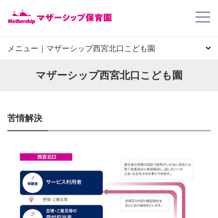
メニュー｜マザーシップ西宮北口こども園
園長からのごあいさつ
園の概要
園の特徴
施設写真
地図、住所
デイリープログラム
年間スケジュール
園児申し込み
FAQ
苦情解決
健康及び安全の取り組み
マザーシップ西宮北口こども園
苦情解決