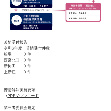
苦情受付報告
令和6年度 苦情受付件数
船場 0 件
西宮北口 0 件
新梅田 0 件
上新庄 0 件
苦情解決実施要項
→
PDFダウンロード
第三者委員会規定