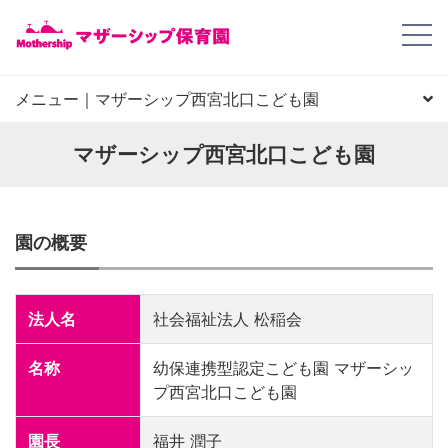
メニュー｜マザーシップ西宮北口こども園
園長からのごあいさつ
園の概要
園の特徴
施設写真
地図、住所
デイリープログラム
年間スケジュール
園児申し込み
FAQ
苦情解決
健康及び安全の取り組み
マザーシップ西宮北口こども園
園の概要
法人名
社会福祉法人 松稲会
名称
幼保連携型認定こども園 マザーシッ
プ西宮北口こども園
園長
福井 潤子